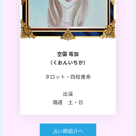
空園 苺加
（くおんいちか）
タロット・四柱推命
出演
隔週 土・日
占い師紹介へ